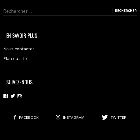
Rechercher :
EN SAVOIR PLUS
Nous contacter
Plan du site
SUIVEZ-NOUS
Voir
Voir
Voir
le
le
le
profil
profil
profil
de
de
de
moderncoma
moderncoma
moderncoma
FACEBOOK
INSTAGRAM
TWITTER
sur
sur
sur
Facebook
Twitter
Instagram