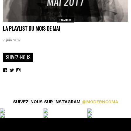
Playlists
LA PLAYLIST DU MOIS DE MAI
7 juin 2017
SUIVEZ-NOUS
Voir
Voir
Voir
le
le
le
profil
profil
profil
de
de
de
moderncoma
moderncoma
moderncoma
sur
sur
sur
Facebook
Twitter
Instagram
SUIVEZ-NOUS SUR INSTAGRAM
@MODERNCOMA