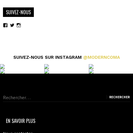
SUIVEZ-NOUS
Voir
Voir
Voir
le
le
le
profil
profil
profil
de
de
de
moderncoma
moderncoma
moderncoma
sur
sur
sur
Facebook
Twitter
Instagram
SUIVEZ-NOUS SUR INSTAGRAM
@MODERNCOMA
Rechercher :
EN SAVOIR PLUS