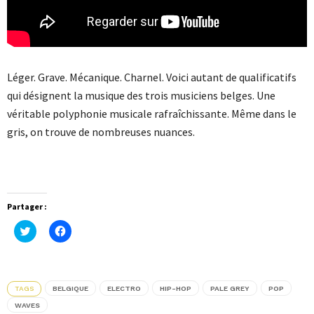
Léger. Grave. Mécanique. Charnel. Voici autant de qualificatifs
qui désignent la musique des trois musiciens belges. Une
véritable polyphonie musicale rafraîchissante. Même dans le
gris, on trouve de nombreuses nuances.
Partager :
Cliquez
Cliquez
pour
pour
partager
partager
sur
sur
Twitter(ouvre
Facebook(ouvre
dans
dans
une
une
TAGS
BELGIQUE
ELECTRO
HIP-HOP
PALE GREY
POP
nouvelle
nouvelle
fenêtre)
fenêtre)
WAVES