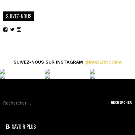
SUIVEZ-NOUS
Voir
Voir
Voir
le
le
le
profil
profil
profil
de
de
de
moderncoma
moderncoma
moderncoma
sur
sur
sur
Facebook
Twitter
Instagram
SUIVEZ-NOUS SUR INSTAGRAM
@MODERNCOMA
Rechercher :
EN SAVOIR PLUS