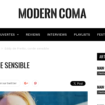
MODERN
COMA
UVERTES
REVIEWS
INTERVIEWS
PLAYLISTS
FEST
Eddy de Pretto, corde sensible
ART
E SENSIBLE
MAIN 
Festi
r sur twitter
MAIN 
Festi