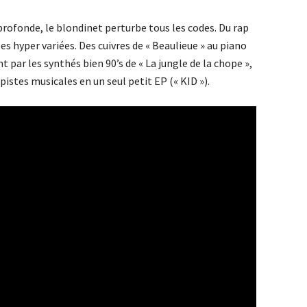
 profonde, le blondinet perturbe tous les codes. Du rap
s hyper variées. Des cuivres de « Beaulieue » au piano
t par les synthés bien 90’s de « La jungle de la chope »,
stes musicales en un seul petit EP (« KID »).