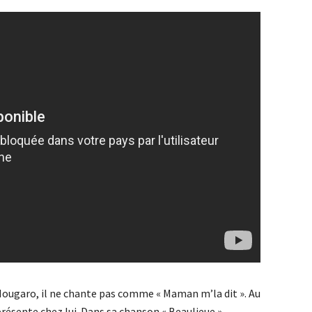
ougaro, il ne chante pas comme « Maman m’la dit ». Au
présente chez lui. Dans sa chanson « Beaulieue »,