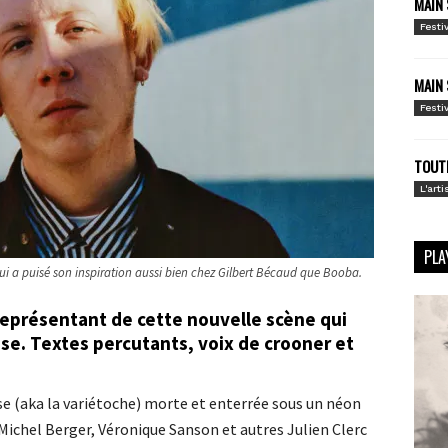
MAIN 
Festi
MAIN 
Festi
TOUTE
L'arti
PLA
ui a puisé son inspiration aussi bien chez Gilbert Bécaud que Booba.
 représentant de cette nouvelle scène qui
se. Textes percutants, voix de crooner et
se (aka la variétoche) morte et enterrée sous un néon
s Michel Berger, Véronique Sanson et autres Julien Clerc