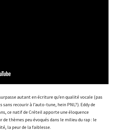
s surpasse autant en écriture qu’en qualité vocale (pas
es sans recourir à l’auto-tune, hein PNL?). Eddy de
ns, ce natif de Créteil apporte une éloquence
r de thèmes peu évoqués dans le milieu du rap : le
é, la peur de la faiblesse.