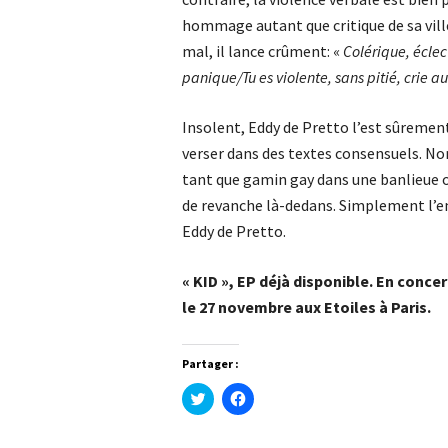
hommage autant que critique de sa vill
mal, il lance crûment: «
Colérique, éclec
panique/Tu es violente, sans pitié, crie a
Insolent, Eddy de Pretto l’est sûrement
verser dans des textes consensuels. Non,
tant que gamin gay dans une banlieue où
de revanche là-dedans. Simplement l’envie
Eddy de Pretto.
« KID », EP déjà disponible. En conce
le 27 novembre aux Etoiles à Paris.
Partager :
Cliquez
Cliquez
pour
pour
partager
partager
sur
sur