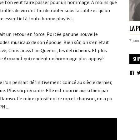
ue l’on veut faire passer pour un hommage. A moins que
teilles de vin ont fini de rouler sous la table et qu’un
tre essentiel à toute bonne playlist.
LA P
it un retour en force. Portée par une nouvelle
7 juin
odes musicaux de son époque. Bien sûr, on s’en était
e, Christine&The Queens, les défricheurs. Et plus
te Armanet qui rendent un hommage plus appuyé
SUI
Vo
le
ue l’on pensait définitivement coincé au siècle dernier,
pro
de
ue. Plus surprenante. Elle est nourrie aussi bien par
mo
sur
 Damso. Ce mix explosif entre rap et chanson, on a pu
Fa
PNL.