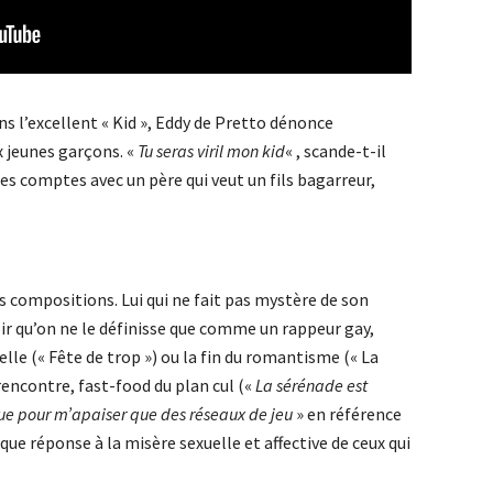
ans l’excellent « Kid », Eddy de Pretto dénonce
x jeunes garçons. «
Tu seras viril mon kid
« , scande-t-il
ses comptes avec un père qui veut un fils bagarreur,
es compositions. Lui qui ne fait pas mystère de son
r qu’on ne le définisse que comme un rappeur gay,
lle (« Fête de trop ») ou la fin du romantisme (« La
 rencontre, fast-food du plan cul («
La sérénade est
 que pour m’apaiser que des réseaux de jeu
» en référence
ique réponse à la misère sexuelle et affective de ceux qui