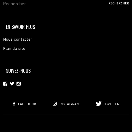
Rechercher :
EN SAVOIR PLUS
Nous contacter
Plan du site
SUIVEZ-NOUS
Voir
Voir
Voir
le
le
le
profil
profil
profil
de
de
de
moderncoma
moderncoma
moderncoma
FACEBOOK
INSTAGRAM
TWITTER
sur
sur
sur
Facebook
Twitter
Instagram