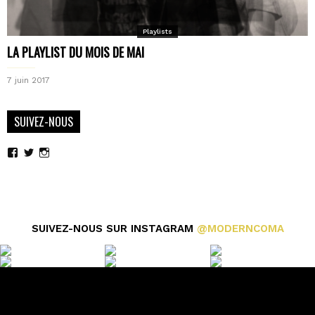
Playlists
LA PLAYLIST DU MOIS DE MAI
7 juin 2017
SUIVEZ-NOUS
Voir
Voir
Voir
le
le
le
profil
profil
profil
de
de
de
moderncoma
moderncoma
moderncoma
sur
sur
sur
Facebook
Twitter
Instagram
SUIVEZ-NOUS SUR INSTAGRAM
@MODERNCOMA