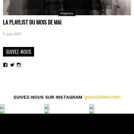
Playlists
LA PLAYLIST DU MOIS DE MAI
7 juin 2017
SUIVEZ-NOUS
Voir
Voir
Voir
le
le
le
profil
profil
profil
de
de
de
moderncoma
moderncoma
moderncoma
sur
sur
sur
Facebook
Twitter
Instagram
SUIVEZ-NOUS SUR INSTAGRAM
@MODERNCOMA