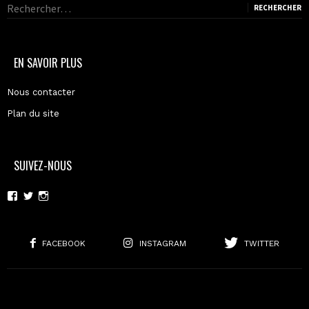
Rechercher :
EN SAVOIR PLUS
Nous contacter
Plan du site
SUIVEZ-NOUS
Voir
Voir
Voir
le
le
le
profil
profil
profil
de
de
de
moderncoma
moderncoma
moderncoma
FACEBOOK
INSTAGRAM
TWITTER
sur
sur
sur
Facebook
Twitter
Instagram