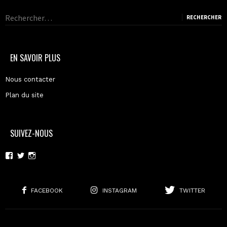
Rechercher :
EN SAVOIR PLUS
Nous contacter
Plan du site
SUIVEZ-NOUS
Voir
Voir
Voir
le
le
le
profil
profil
profil
de
de
de
moderncoma
moderncoma
moderncoma
FACEBOOK
INSTAGRAM
TWITTER
sur
sur
sur
Facebook
Twitter
Instagram