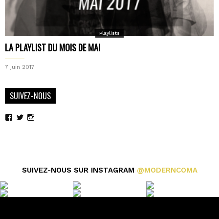
Playlists
LA PLAYLIST DU MOIS DE MAI
7 juin 2017
SUIVEZ-NOUS
Voir
Voir
Voir
le
le
le
profil
profil
profil
de
de
de
moderncoma
moderncoma
moderncoma
sur
sur
sur
Facebook
Twitter
Instagram
SUIVEZ-NOUS SUR INSTAGRAM
@MODERNCOMA