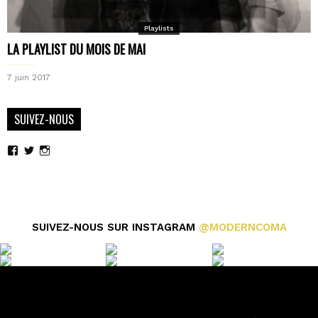
Playlists
LA PLAYLIST DU MOIS DE MAI
7 juin 2017
SUIVEZ-NOUS
Voir
Voir
Voir
le
le
le
profil
profil
profil
de
de
de
moderncoma
moderncoma
moderncoma
sur
sur
sur
Facebook
Twitter
Instagram
SUIVEZ-NOUS SUR INSTAGRAM
@MODERNCOMA