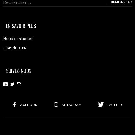
Rechercher :
EN SAVOIR PLUS
Nous contacter
Plan du site
SUIVEZ-NOUS
Voir
Voir
Voir
le
le
le
profil
profil
profil
de
de
de
moderncoma
moderncoma
moderncoma
FACEBOOK
INSTAGRAM
TWITTER
sur
sur
sur
Facebook
Twitter
Instagram