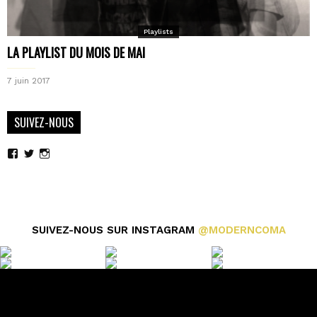
Playlists
LA PLAYLIST DU MOIS DE MAI
7 juin 2017
SUIVEZ-NOUS
Voir
Voir
Voir
le
le
le
profil
profil
profil
de
de
de
moderncoma
moderncoma
moderncoma
sur
sur
sur
Facebook
Twitter
Instagram
SUIVEZ-NOUS SUR INSTAGRAM
@MODERNCOMA