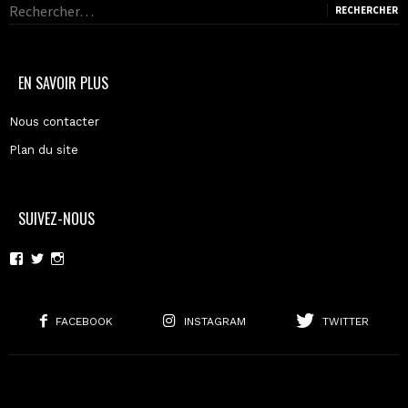
Rechercher :
EN SAVOIR PLUS
Nous contacter
Plan du site
SUIVEZ-NOUS
Voir
Voir
Voir
le
le
le
profil
profil
profil
de
de
de
moderncoma
moderncoma
moderncoma
FACEBOOK
INSTAGRAM
TWITTER
sur
sur
sur
Facebook
Twitter
Instagram