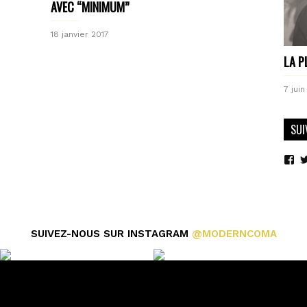
AVEC “MINIMUM”
18 janvier 2017
LA P
7 juin
SUI
Vo
le
pro
de
mo
sur
Fa
SUIVEZ-NOUS SUR INSTAGRAM
@MODERNCOMA