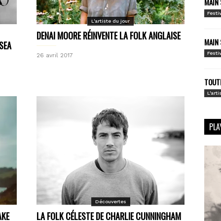
MAIN 
Festi
L'artiste du jour
DENAI MOORE RÉINVENTE LA FOLK ANGLAISE
MAIN 
SEA
Festi
26 avril 2017
TOUTE
L'arti
PLA
Découvertes
AKE
LA FOLK CÉLESTE DE CHARLIE CUNNINGHAM