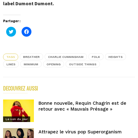
label Dumont Dumont.
Partager :
Cliquez
Cliquez
pour
pour
partager
partager
sur
sur
Twitter(ouvre
Facebook(ouvre
dans
dans
une
une
TAGS
BREATHER
CHARLIE CUNNINGHAM
FOLK
HEIGHTS
nouvelle
nouvelle
fenêtre)
fenêtre)
LINES
MINIMUM
OPENING
OUTSIDE THINGS
DECOUVREZ AUSSI
PLUS D'ARTICLES DE L'AUTEUR
Bonne nouvelle, Requin Chagrin est de
retour avec « Mauvais Présage »
Le son du jour
Attrapez le virus pop Superorganism