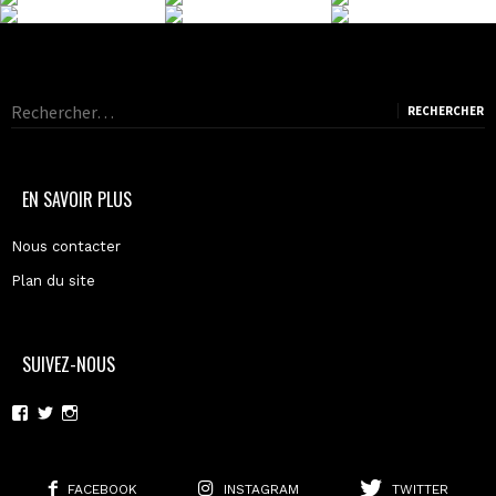
Rechercher :
EN SAVOIR PLUS
Nous contacter
Plan du site
SUIVEZ-NOUS
Voir
Voir
Voir
le
le
le
profil
profil
profil
de
de
de
moderncoma
moderncoma
moderncoma
FACEBOOK
INSTAGRAM
TWITTER