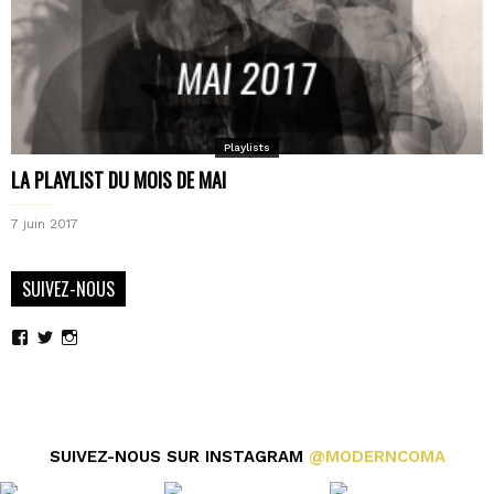
Playlists
LA PLAYLIST DU MOIS DE MAI
7 juin 2017
SUIVEZ-NOUS
Voir
Voir
Voir
le
le
le
profil
profil
profil
de
de
de
moderncoma
moderncoma
moderncoma
sur
sur
sur
Facebook
Twitter
Instagram
SUIVEZ-NOUS SUR INSTAGRAM
@MODERNCOMA