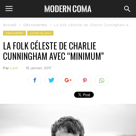
Accueil
Découvertes
La folk céleste de Charlie Cunningham avec “Minimum”
Découvertes
Le son du jour
LA FOLK CÉLESTE DE CHARLIE
CUNNINGHAM AVEC “MINIMUM”
Par
Lem'
18 janvier 2017