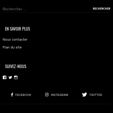
Rechercher :
EN SAVOIR PLUS
Nous contacter
Plan du site
SUIVEZ-NOUS
Voir
Voir
Voir
le
le
le
profil
profil
profil
de
de
de
moderncoma
moderncoma
moderncoma
FACEBOOK
INSTAGRAM
TWITTER
sur
sur
sur
Facebook
Twitter
Instagram