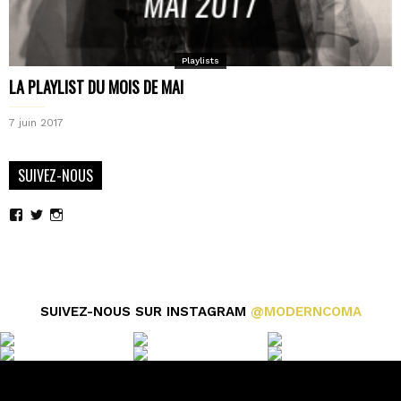
Playlists
LA PLAYLIST DU MOIS DE MAI
7 juin 2017
SUIVEZ-NOUS
Voir
Voir
Voir
le
le
le
profil
profil
profil
de
de
de
moderncoma
moderncoma
moderncoma
sur
sur
sur
Facebook
Twitter
Instagram
SUIVEZ-NOUS SUR INSTAGRAM
@MODERNCOMA