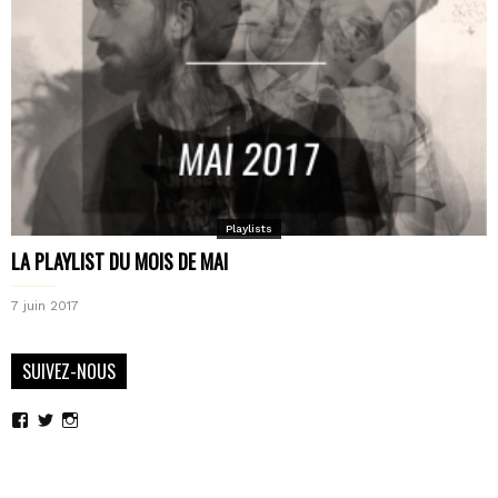
Playlists
LA PLAYLIST DU MOIS DE MAI
7 juin 2017
SUIVEZ-NOUS
Voir
Voir
Voir
le
le
le
profil
profil
profil
de
de
de
moderncoma
moderncoma
moderncoma