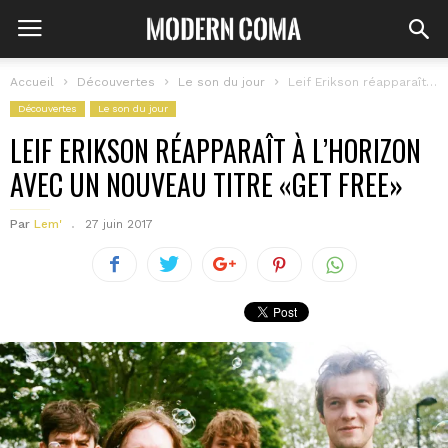
Accueil
Découvertes
Le son du jour
Leif Erikson réapparaît à l’horizon avec un nouveau titre «Get Free»
Découvertes
Le son du jour
LEIF ERIKSON RÉAPPARAÎT À L’HORIZON
AVEC UN NOUVEAU TITRE «GET FREE»
Par
Lem'
27 juin 2017