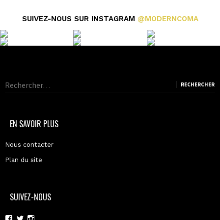
sur
sur
sur
Facebook
Twitter
Instagram
SUIVEZ-NOUS SUR INSTAGRAM
@MODERNCOMA
Rechercher :
EN SAVOIR PLUS
Nous contacter
Plan du site
SUIVEZ-NOUS
Voir
Voir
Voir