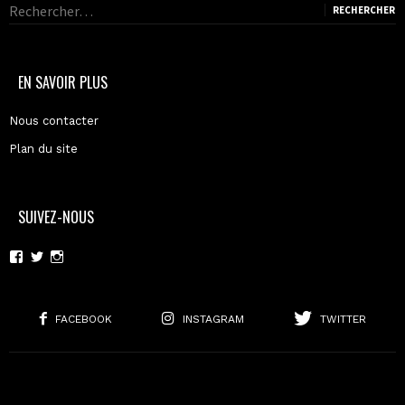
Rechercher :
EN SAVOIR PLUS
Nous contacter
Plan du site
SUIVEZ-NOUS
Voir
Voir
Voir
le
le
le
profil
profil
profil
de
de
de
moderncoma
moderncoma
moderncoma
FACEBOOK
INSTAGRAM
TWITTER
sur
sur
sur
Facebook
Twitter
Instagram