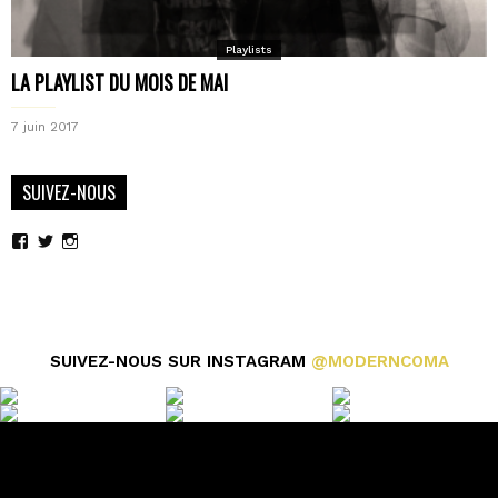
Playlists
LA PLAYLIST DU MOIS DE MAI
7 juin 2017
SUIVEZ-NOUS
Voir
Voir
Voir
le
le
le
profil
profil
profil
de
de
de
moderncoma
moderncoma
moderncoma
sur
sur
sur
Facebook
Twitter
Instagram
SUIVEZ-NOUS SUR INSTAGRAM
@MODERNCOMA