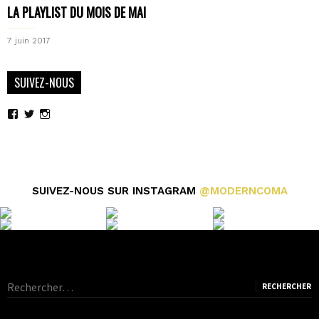
LA PLAYLIST DU MOIS DE MAI
7 juin 2017
SUIVEZ-NOUS
Voir
Voir
Voir
le
le
le
profil
profil
profil
de
de
de
moderncoma
moderncoma
moderncoma
sur
sur
sur
Facebook
Twitter
Instagram
SUIVEZ-NOUS SUR INSTAGRAM
@MODERNCOMA
Rechercher :