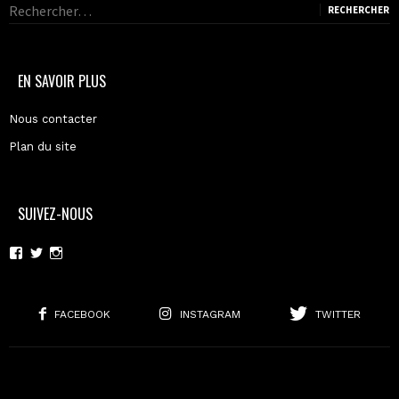
Rechercher :
EN SAVOIR PLUS
Nous contacter
Plan du site
SUIVEZ-NOUS
Voir
Voir
Voir
le
le
le
profil
profil
profil
de
de
de
moderncoma
moderncoma
moderncoma
FACEBOOK
INSTAGRAM
TWITTER
sur
sur
sur
Facebook
Twitter
Instagram