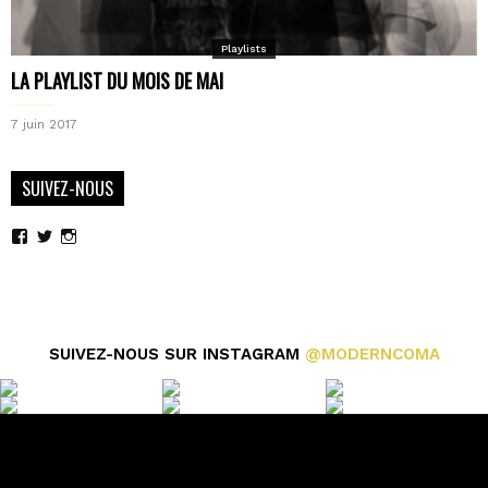
Playlists
LA PLAYLIST DU MOIS DE MAI
7 juin 2017
SUIVEZ-NOUS
Voir
Voir
Voir
le
le
le
profil
profil
profil
de
de
de
moderncoma
moderncoma
moderncoma
sur
sur
sur
Facebook
Twitter
Instagram
SUIVEZ-NOUS SUR INSTAGRAM
@MODERNCOMA