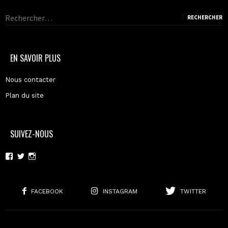
Rechercher :
EN SAVOIR PLUS
Nous contacter
Plan du site
SUIVEZ-NOUS
Voir
Voir
Voir
le
le
le
profil
profil
profil
de
de
de
moderncoma
moderncoma
moderncoma
FACEBOOK
INSTAGRAM
TWITTER
sur
sur
sur
Facebook
Twitter
Instagram