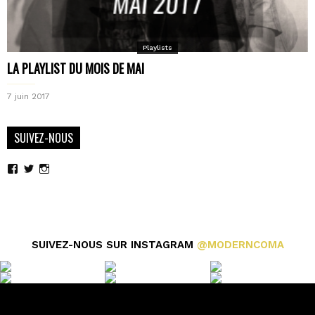
Playlists
LA PLAYLIST DU MOIS DE MAI
7 juin 2017
SUIVEZ-NOUS
Voir
Voir
Voir
le
le
le
profil
profil
profil
de
de
de
moderncoma
moderncoma
moderncoma
sur
sur
sur
Facebook
Twitter
Instagram
SUIVEZ-NOUS SUR INSTAGRAM
@MODERNCOMA