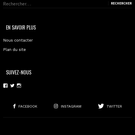
Rechercher :
EN SAVOIR PLUS
Nous contacter
Plan du site
SUIVEZ-NOUS
Voir
Voir
Voir
le
le
le
profil
profil
profil
de
de
de
moderncoma
moderncoma
moderncoma
FACEBOOK
INSTAGRAM
TWITTER
sur
sur
sur
Facebook
Twitter
Instagram