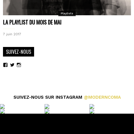
Playlists
LA PLAYLIST DU MOIS DE MAI
7 juin 2017
SUIVEZ-NOUS
Voir
Voir
Voir
le
le
le
profil
profil
profil
de
de
de
moderncoma
moderncoma
moderncoma
sur
sur
sur
Facebook
Twitter
Instagram
SUIVEZ-NOUS SUR INSTAGRAM
@MODERNCOMA