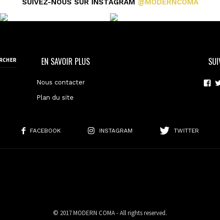
SUIVEZ-NOUS SUR INSTAGRAM
@MODERNCOMA
EN SAVOIR PLUS
SUI
Nous contacter
Vo
le
Plan du site
pro
de
mo
sur
Fa
FACEBOOK
INSTAGRAM
TWITTER
© 2017 MODERN COMA - All rights reserved.