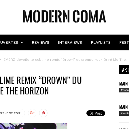
MODERN
COMA
UVERTES
REVIEWS
INTERVIEWS
PLAYLISTS
FEST
EMBRZ dévoile le sublime remix “Drown” du groupe rock Bring Me The...
ART
BLIME REMIX “DROWN” DU
MAIN 
E THE HORIZON
Festi
MAIN 
r sur twitter
Festi