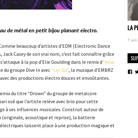
LA P
 de métal en petit bijou planant electro.
7 juin
 Comme beaucoup d’artistes d’EDM (Electronic Dance
s, Jack Casey de son vrai nom, s’est fait connaître grâce
SUI
 s’attaque à la pop d’Elie Goulding dans le remix d
”How
ce du groupe Dive In avec
“Let Go”
, la musique d’EMBRZ
Vo
le
 avec des productions électro douces et envoûtantes.
pro
de
mo
e remix du titre “Drown” du groupe de metalcore
sur
ri osé que l’artiste relève avec brio pour cette
Fa
à ses influences musicales. Construit autour de
(originale, acoustique et reprise), la batterie
 électriques laissent place à une production magique et