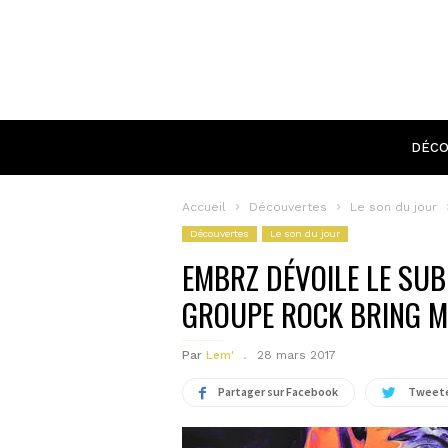
DÉCO
Accueil
Découvertes
Le son du jour
Découvertes
Le son du jour
EMBRZ DÉVOILE LE SU
GROUPE ROCK BRING M
Par
Lem'
28 mars 2017
Partager sur Facebook
Tweete