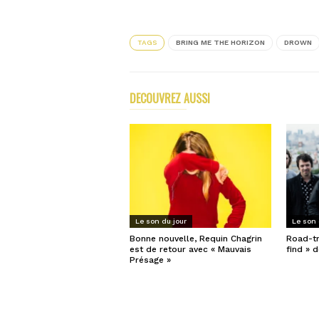
partager
partager
sur
sur
Twitter(ouvre
Facebook(ouvre
dans
dans
une
une
TAGS
BRING ME THE HORIZON
DROWN
nouvelle
nouvelle
fenêtre)
fenêtre)
DECOUVREZ AUSSI
PLUS D'ARTICLES DE
Le son du jour
Le son 
Bonne nouvelle, Requin Chagrin
Road-tr
est de retour avec « Mauvais
find » 
Présage »