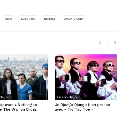
EDM
ELECTRO
EMBRZ
JACK CASEY
 L'AUTEUR
du jour
Le son du jour
ip avec « Nothing to
Un Django Django bien pressé
de The War on Drugs
avec « Tic Tac Toe »