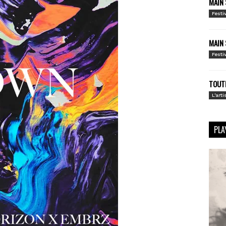
MAIN 
Festi
MAIN 
Festi
TOUTE
L'arti
PLA