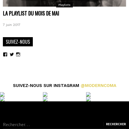
Playlists
LA PLAYLIST DU MOIS DE MAI
7 juin 2017
SUIVEZ-NOUS
Voir
Voir
Voir
le
le
le
profil
profil
profil
de
de
de
moderncoma
moderncoma
moderncoma
sur
sur
sur
Facebook
Twitter
Instagram
SUIVEZ-NOUS SUR INSTAGRAM
@MODERNCOMA
Rechercher :