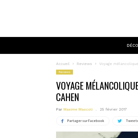
DÉCO
Accueil
Reviews
Voyage mélancolique
Reviews
VOYAGE MÉLANCOLIQUE
CAHEN
Par
Maxime Mascoli
25 février 2017
Partager sur Facebook
Tweete