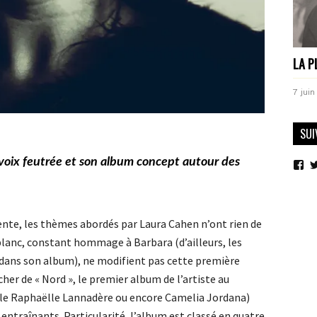
LA P
7 juin
SUI
voix feutrée et son album concept autour des
Vo
le
pro
de
mo
sur
tente, les thèmes abordés par Laura Cahen n’ont rien de
Fa
 blanc, constant hommage à Barbara (d’ailleurs, les
 dans son album), ne modifient pas cette première
cher de « Nord », le premier album de l’artiste au
elle Raphaëlle Lannadère ou encore Camelia Jordana)
entraînants. Particularité, l’album est classé en quatre