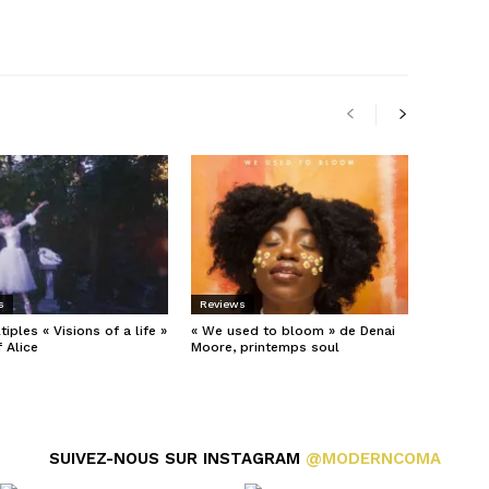
 L'AUTEUR
s
Reviews
iples « Visions of a life »
« We used to bloom » de Denai
 Alice
Moore, printemps soul
SUIVEZ-NOUS SUR INSTAGRAM
@MODERNCOMA