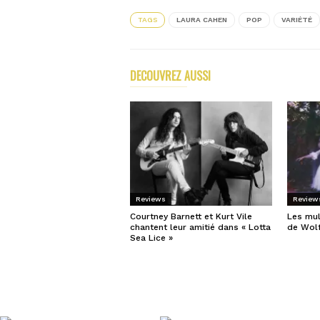
dans
dans
une
une
TAGS
LAURA CAHEN
POP
VARIÉTÉ
nouvelle
nouvelle
fenêtre)
fenêtre)
DECOUVREZ AUSSI
PLUS D'ARTICLES DE
Reviews
Review
Courtney Barnett et Kurt Vile
Les mult
chantent leur amitié dans « Lotta
de Wolf
Sea Lice »