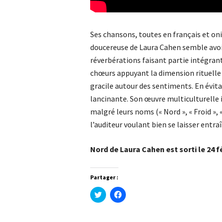
Ses chansons, toutes en français et oni
doucereuse de Laura Cahen semble avoir
réverbérations faisant partie intégran
chœurs appuyant la dimension rituelle
gracile autour des sentiments. En évitan
lancinante. Son œuvre multiculturelle i
malgré leurs noms (« Nord », « Froid », 
l’auditeur voulant bien se laisser entraî
Nord de Laura Cahen est sorti le 24 fé
Partager :
Cliquez
Cliquez
pour
pour
partager
partager
sur
sur
Twitter(ouvre
Facebook(ouvre