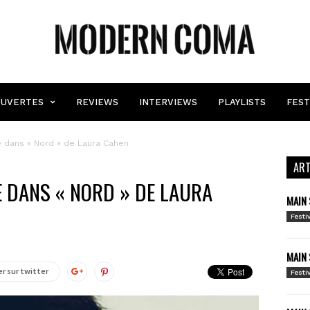
MODERN
COMA
UVERTES
REVIEWS
INTERVIEWS
PLAYLISTS
FEST
 dans « Nord » de Laura Cahen
ART
 DANS « NORD » DE LAURA
MAIN 
Festi
MAIN 
r sur twitter
Festi