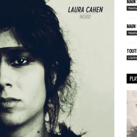
MAIN 
Festi
MAIN 
Festi
TOUTE
L'arti
PLA