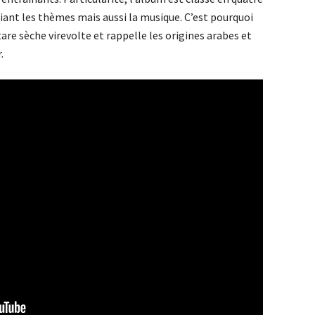
iant les thèmes mais aussi la musique. C’est pourquoi
itare sèche virevolte et rappelle les origines arabes et
.