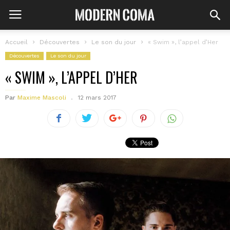
Accueil
Découvertes
Le son du jour
« Swim », l’appel d’Her
Découvertes
Le son du jour
« SWIM », L’APPEL D’HER
Par
Maxime Mascoli
12 mars 2017