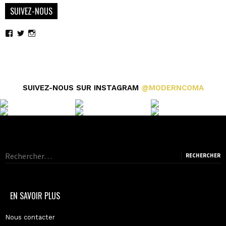
SUIVEZ-NOUS
Voir
Voir
Voir
le
le
le
profil
profil
profil
de
de
de
moderncoma
moderncoma
moderncoma
sur
sur
sur
Facebook
Twitter
Instagram
SUIVEZ-NOUS SUR INSTAGRAM
@MODERNCOMA
Rechercher :
EN SAVOIR PLUS
Nous contacter