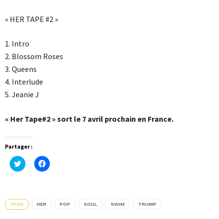
« HER TAPE #2 »
1. Intro
2. Blossom Roses
3. Queens
4. Interlude
5. Jeanie J
« Her Tape#2 » sort le 7 avril prochain en France.
Partager :
Cliquez
Cliquez
pour
pour
partager
partager
sur
sur
Twitter(ouvre
Facebook(ouvre
dans
dans
une
une
TAGS
HER
POP
SOUL
SWIM
TRUMP
nouvelle
nouvelle
fenêtre)
fenêtre)